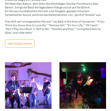
Mit Dean Alan Barton, dem Sohn des ehemaligen Smokie-Frontmanns Alan
Barton, bringt die Band die legendären Klänge zurück auf die Bühne.
Ein Mix aus musikalischem Können und Hingabe, gepaart mit einem
fantastischen Sound, zeichnet das Markenzeichen von „Spirit of Smokie“ aus.
Freu dich auf unvergessliche Hits wie "Lay Back in the Arms of Someone," "If You
Think You Know How to Love Me," "Mexican Girl," "It’s Your Life," "Oh Carol,"
"Don’t Play Your Rock 'n' Roll to Me," "Needles and Pins," "Living Next Door to
Alice" und viele mehr!
Jetzt Tickets sichern