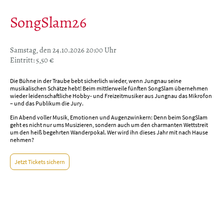
SongSlam26
Samstag, den 24.10.2026 20:00 Uhr
Eintritt: 5,50 €
Die Bühne in der Traube bebt sicherlich wieder, wenn Jungnau seine
musikalischen Schätze hebt! Beim mittlerweile fünften SongSlam übernehmen
wieder leidenschaftliche Hobby- und Freizeitmusiker aus Jungnau das Mikrofon
– und das Publikum die Jury.
Ein Abend voller Musik, Emotionen und Augenzwinkern: Denn beim SongSlam
geht es nicht nur ums Musizieren, sondern auch um den charmanten Wettstreit
um den heiß begehrten Wanderpokal. Wer wird ihn dieses Jahr mit nach Hause
nehmen?
Jetzt Tickets sichern